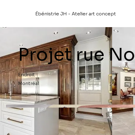
Ébénistrie JH - Atelier art concept
Projet rue N
Endroit
Montréal