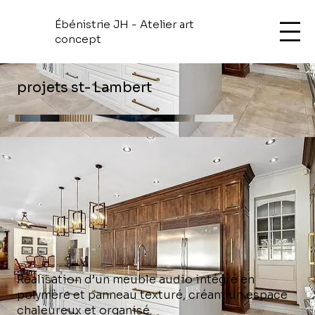
Ébénistrie JH - Atelier art
concept
projets st- Lambert
Réalisation d’un meuble audio intégré en
polymère et panneau texturé, créant un espace
chaleureux et organisé.